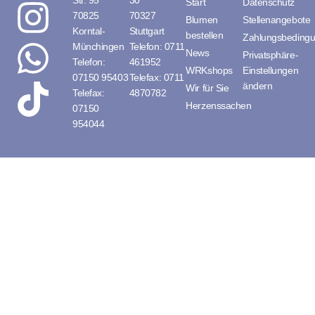
Str. 95
30
Start
Datenschutz
70825
70327
Blumen
Stellenangebote
Korntal-
Stuttgart
bestellen
Zahlungsbeding
Münchingen
Telefon: 0711
News
Privatsphäre-
Telefon:
461952
WRKshops
Einstellungen
07150 95403
Telefax: 0711
ändern
Wir für Sie
Telefax:
4870782
Herzenssachen
07150
954044