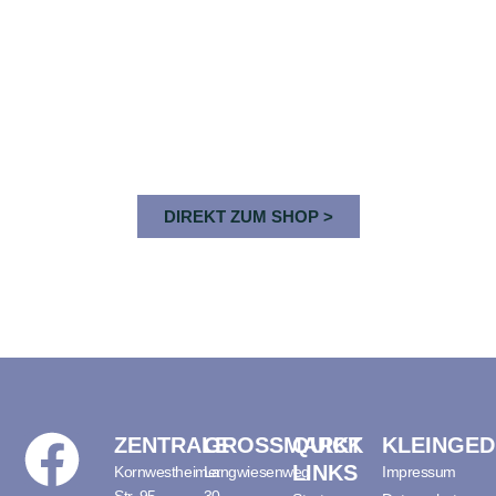
DIREKT ZUM SHOP >
ZENTRALE
GROSSMARKT
QUICK
KLEINGE
LINKS
Kornwestheimer
Langwiesenweg
Impressum