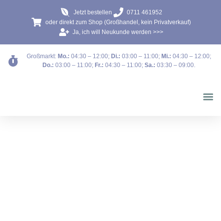
Jetzt bestellen
0711 461952
oder direkt zum Shop (Großhandel, kein Privatverkauf)
Ja, ich will Neukunde werden >>>
Großmarkt:
Mo.:
04:30 – 12:00
;
Di.:
03:00 – 11:00
;
Mi.:
04:30 – 12:00
;
Do.:
03:00 – 11:00
;
Fr.:
04:30 – 11:00
;
Sa.:
03:30 – 09:00
.
Blumen b