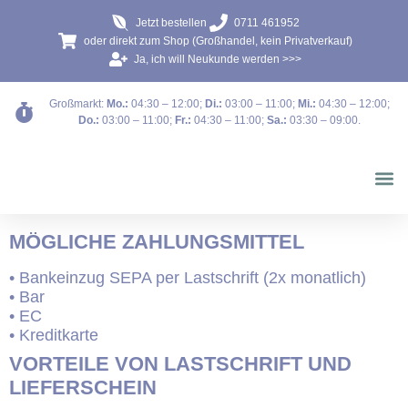
Jetzt bestellen
0711 461952
oder direkt zum Shop (Großhandel, kein Privatverkauf)
Ja, ich will Neukunde werden >>>
Großmarkt:
Mo.:
04:30 – 12:00
;
Di.:
03:00 – 11:00
;
Mi.:
04:30 – 12:00
;
Do.:
03:00 – 11:00
;
Fr.:
04:30 – 11:00
;
Sa.:
03:30 – 09:00
.
Blumen b
MÖGLICHE ZAHLUNGSMITTEL
• Bankeinzug SEPA per Lastschrift (2x monatlich)
• Bar
• EC
• Kreditkarte
VORTEILE VON LASTSCHRIFT UND
LIEFERSCHEIN