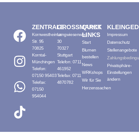
ZENTRALE
GROSSMARKT
QUICK
KLEINGE
LINKS
Kornwestheimer
Langwiesenweg
Impressum
Str. 95
30
Start
Datenschutz
70825
70327
Blumen
Stellenangebote
Korntal-
Stuttgart
bestellen
Zahlungsbeding
Münchingen
Telefon: 0711
News
Privatsphäre-
Telefon:
461952
WRKshops
Einstellungen
07150 95403
Telefax: 0711
ändern
Wir für Sie
Telefax:
4870782
Herzenssachen
07150
954044