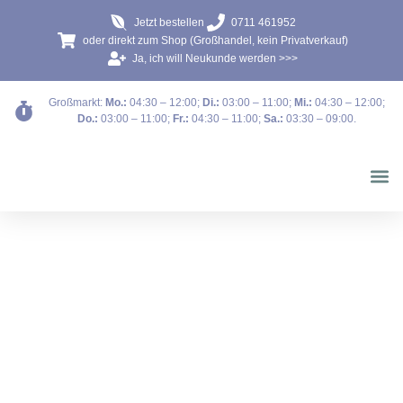
Jetzt bestellen
0711 461952
oder direkt zum Shop (Großhandel, kein Privatverkauf)
Ja, ich will Neukunde werden >>>
Großmarkt:
Mo.:
04:30 – 12:00
;
Di.:
03:00 – 11:00
;
Mi.:
04:30 – 12:00
;
Do.:
03:00 – 11:00
;
Fr.:
04:30 – 11:00
;
Sa.:
03:30 – 09:00
.
Blumen b